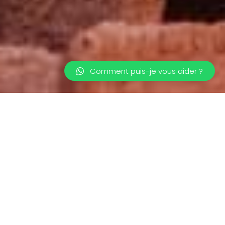
Comment puis-je vous aider ?
A Propos
MOROCCO GLOBAL TOURS
Morocco Global Tours est un voyagiste de
premier plan spécialisé dans la création
d’expériences de voyage uniques et
inoubliables au Maroc. Avec des années
d’expérience dans l’industrie, notre équipe se
consacre à fournir le plus haut niveau de