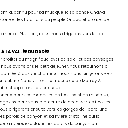
 Khamlia, connu pour sa musique et sa danse Gnawa.
oire et les traditions du peuple Gnawa et profiter de
almeraie. Plus tard, nous nous dirigeons vers le lac
 À LA VALLÉE DU DADÈS
ur profiter du magnifique lever de soleil et des paysages
 nous avons pris le petit déjeuner, nous retournons à
donnée à dos de chameau, nous nous dirigerons vers
t en culture. Nous visitons le mausolée de Moulay Ali
ite, et explorons le vieux souk.
 connue pour ses magasins de fossiles et de minéraux,
gasins pour vous permettre de découvrir les fossiles
ous dirigerons ensuite vers les gorges de Todra, une
s parois de canyon et sa rivière cristalline qui la
e la rivière, escalader les parois du canyon ou