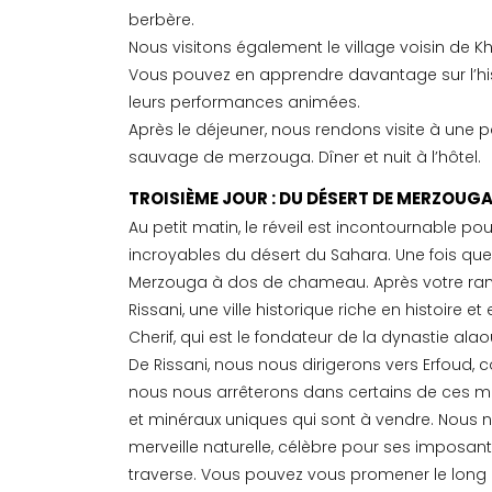
berbère.
Nous visitons également le village voisin de
Vous pouvez en apprendre davantage sur l’hist
leurs performances animées.
Après le déjeuner, nous rendons visite à une p
sauvage de merzouga. Dîner et nuit à l’hôtel.
TROISIÈME JOUR : DU DÉSERT DE MERZOUGA
Au petit matin, le réveil est incontournable po
incroyables du désert du Sahara. Une fois que
Merzouga à dos de chameau. Après votre ran
Rissani, une ville historique riche en histoire e
Cherif, qui est le fondateur de la dynastie alaou
De Rissani, nous nous dirigerons vers Erfoud,
nous nous arrêterons dans certains de ces ma
et minéraux uniques qui sont à vendre. Nous n
merveille naturelle, célèbre pour ses imposante
traverse. Vous pouvez vous promener le long d