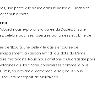
s, une petite ville située dans la vallée du Dadès et
 et nuit à l’hôtel.
KECH
abord, nous explorons la vallée du Dadès. Ensuite,
es, célèbre pour ses roseraies parfumées et abrite de
es de Skoura, une belle ville oasis entourée de
rincipalement la Kasbah Amridil qui date du 17ème
tecture marocaine. Nous nous arrêtons à Ouarzazate pour
montagnes du Haut Atlas, considérées comme la plus
Enfin, en arrivant à Marrakech le soir, nous vous
 soit vers l’aéroport de Marrakech.